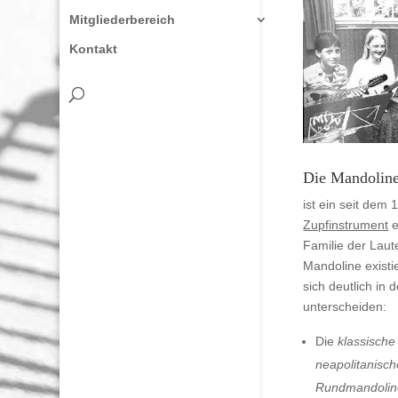
Mitgliederbereich
Kontakt
Die Mandolin
ist ein seit dem
Zupfinstrument
e
Familie der Laut
Mandoline exist
sich deutlich in
unterscheiden:
Die
klassische
neapolitanisc
Rundmandolin