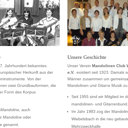
e
Unsere Geschichte
 17. Jahrhundert bekanntes
Unser Verein
Mandolinen Club 
uropäischer Herkunft aus der
e.V.
existiert seit 1923. Damals 
eninstrumente. Von der
Männer zusammen um gemeinsa
ieren zwei Grundbauformen, die
Mandolinen und Gitarre Musik z
 der Form des Korpus
Seit 1955 sind wir Mitglied im 
mandolinen- und Gitarrenbund
 Mandoline,
auch
Im Jahr 1983 zog der Mandoli
he Mandoline
oder
Wiebelsbach in die neu gebaut
e
genannt.
Mehrzweckhalle.