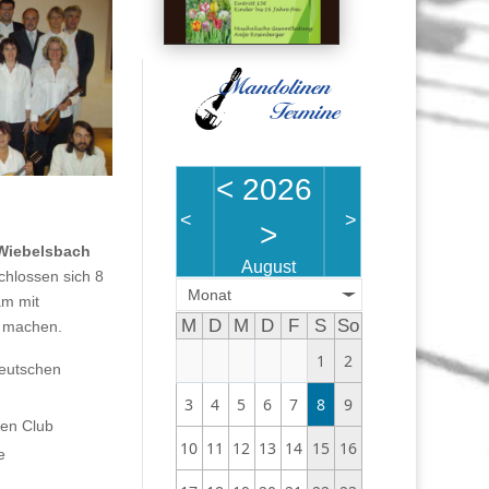
<
2026
<
>
>
Wiebelsbach
August
schlossen sich 8
Monat
m mit
M
D
M
D
F
S
So
u machen.
1
2
deutschen
.
3
4
5
6
7
8
9
nen Club
10
11
12
13
14
15
16
e