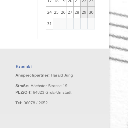
17
18
19
20
21
22
23
24
25
26
27
28
29
30
31
Kontakt
Ansprechpartner:
Harald Jung
Straße:
Höchster Strasse 19
PLZ/Ort:
64823 Groß-Umstadt
Tel:
06078 / 2652