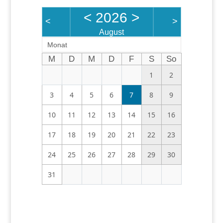
<
2026
>
<
>
August
Monat
M
D
M
D
F
S
So
1
2
3
4
5
6
7
8
9
10
11
12
13
14
15
16
17
18
19
20
21
22
23
24
25
26
27
28
29
30
31