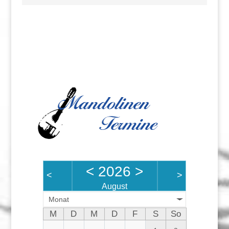
<
2026
>
<
>
August
Monat
M
D
M
D
F
S
So