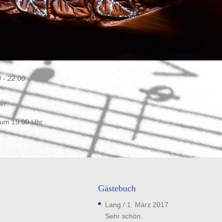
 - 22:00
er
 um 19.00 Uhr
Gästebuch
Lang
/
1. März 2017
Sehr schön.