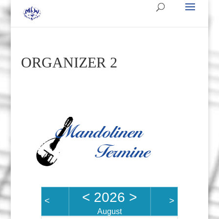
ORGANIZER 2
<
2026
>
<
>
August